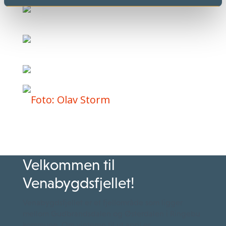
Velkommen til
Venabygdsfjellet!
Venabygdsfjellet er et fjellområde som ligger
mellom Gudbrandsdalen og Østerdalen i Ringebu
kommune. Om vinteren til ut april er