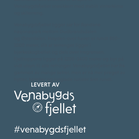
Venabygdsfjellet snøsikkert med stabilt vinterklima
og skiterreng.
Venabygdsfjellet ligger sør for Rondane
nasjonalpark mellom Gudbrandsdalen
og Østerdalen. Høyden over havet er rundt 850–
1000 meter, slik at terrenget ligger i
bjørkeskogbeltet og dels over tregrensen.
Fjelltoppene ligger på 1200–1400 meter og byr på
vidt utsyn til alle retninger. Venabygdsfjellet har fra
gammelt av mange setrer, men er nå mer preget av
hytter, hoteller og turglade turister året rundt.
#venabygdsfjellet