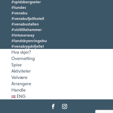
#spidsbergseter
#lundes
#venabu
#venabufjellhotell
#venabustallen
#visitlillehammer
#intonorway
#landsbyenringebu
#venabygdsfjellet
Hva skjer?
Overnatting
Spise
Aktiviteter
Velvære
Arrangere
Handle
ENG