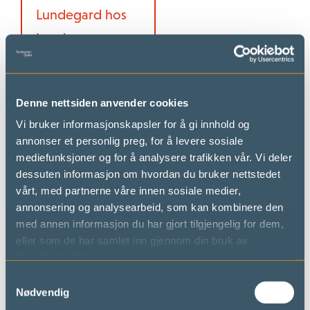
Lundegard hos
Lundes
Kapasitet:
100
Konferansesal:
1
Denne nettsiden anvender cookies
Møterom:
2
Vi bruker informasjonskapsler for å gi innhold og
Grupperom:
0
annonser et personlig preg, for å levere sosiale
mediefunksjoner og for å analysere trafikken vår. Vi deler
dessuten informasjon om hvordan du bruker nettstedet
vårt, med partnerne våre innen sosiale medier,
Venabu
annonsering og analysearbeid, som kan kombinere den
med annen informasjon du har gjort tilgjengelig for dem,
Fjellhotell
eller som de har samlet inn gjennom din bruk av
tjenestene deres.
Kapasitet:
100+
Samtykkevalg
Konferansesal:
1
Nødvendig
Møterom:
1