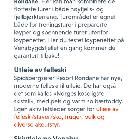
Rondane
. Her kan man kombinere de
flotteste turer i både høyfjells- og
fjellbjørkterreng. Turområdet er egnet
både for treningsturer i preparerte
løyper og spennende turer utenfor
løypenettet. Har du testet løypenettet på
Venabygdsfjellet èn gang kommer du
garantert tilbake!
Utleie av felleski
Spidsbergseter Resort Rondane har nye,
moderne felleski til utleie. De har også
det som kalles «Norges koseligste
skistall», med peis og varm solbærtoddy.
Egen aktivitetsleder sørger for
ut
leie av
felleski/staver/sko, truger, pulk og
diverse akeutstyr.
Skiutleie på Venabu