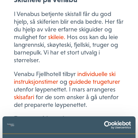
I Venabus betjente skistall får du god
hjelp, så skiferien blir enda bedre.
Her får
du hjelp av våre erfarne skiguider og
mulighet for
skileie.
Hos oss kan du leie
langrennski, skøyteski, fjellski, truger og
barnepulk. Vi har et stort utvalg i
størrelser.
Venabu Fjellhotell tilbyr
individuelle ski
instruksjonstimer
og
guidede trugeturer
utenfor løypenettet. I mars arrangeres
skisafari
for de som ønsker å gå utenfor
det preparerte løypenettet.
Dagens skitur-tips
Dersom du vil ha tips til dagens skitur, kan
det være lurt å på titte innom
løyper.net