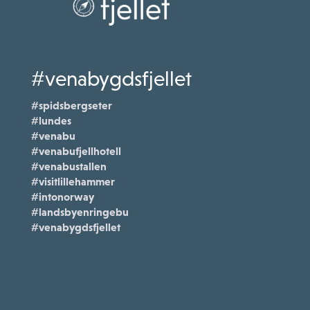
#venabygdsfjellet
#spidsbergseter
#lundes
#venabu
#venabufjellhotell
#venabustallen
#visitlillehammer
#intonorway
#landsbyenringebu
#venabygdsfjellet