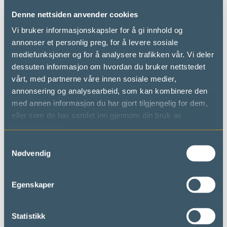
for oppdatert info om preparerte løyper.
Denne nettsiden anvender cookies
Du er også hjertelig velkommen innom
Vi bruker informasjonskapsler for å gi innhold og
en av bedriftene på fjellet for tips om
annonser et personlig preg, for å levere sosiale
dagens tur!
mediefunksjoner og for å analysere trafikken vår. Vi deler
dessuten informasjon om hvordan du bruker nettstedet
Forespørsel langrennskurs
vårt, med partnerne våre innen sosiale medier,
annonsering og analysearbeid, som kan kombinere den
Spidsbergseter
med annen informasjon du har gjort tilgjengelig for dem,
eller som de har samlet inn gjennom din bruk av
tjenestene deres.
Bestill en ski instruksjonstimer og
Samtykkevalg
Nødvendig
guidet trugetur hos Venabu
Egenskaper
Langrennsturer på
Statistikk