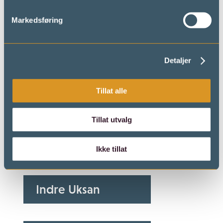
Venabygdsfjellet
Markedsføring
Dynjefjell
Detaljer
Tillat alle
Forbundsfjell
Tillat utvalg
Fremre Uksan
Ikke tillat
Indre Uksan