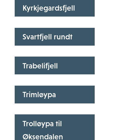
Kyrkjegardsfjell
Svartfjell rundt
Trabelifjell
Trimløypa
Trolløypa til
Øksendalen